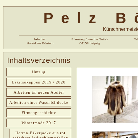
Pelz B
Kürschnermeiste
Inhaber:
Erlenweg 6 (rechte Seite)
Te
Horst-Uwe Bönisch
04158 Leipzig
Inhaltsverzeichnis
Umzug
Eskimokappen 2019 / 2020
Arbeiten im neuen Atelier
Arbeiten einer Waschbärdecke
Firmengeschichte
Wintermode 2017
Herren-Bikerjacke aus rot
gefärbten Indischlammfellen