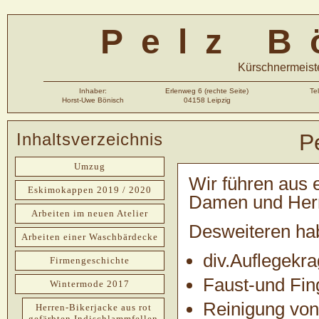
Pelz B
Kürschnermeiste
Inhaber:
Erlenweg 6 (rechte Seite)
Te
Horst-Uwe Bönisch
04158 Leipzig
Inhaltsverzeichnis
P
Umzug
Wir führen aus e
Eskimokappen 2019 / 2020
Damen und Her
Arbeiten im neuen Atelier
Desweiteren ha
Arbeiten einer Waschbärdecke
div.Auflegekra
Firmengeschichte
Faust-und Fin
Wintermode 2017
Reinigung von
Herren-Bikerjacke aus rot
gefärbten Indischlammfellen