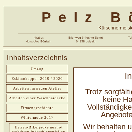
Pelz B
Kürschnermeiste
Inhaber:
Erlenweg 6 (rechte Seite)
Te
Horst-Uwe Bönisch
04158 Leipzig
Inhaltsverzeichnis
Umzug
I
Eskimokappen 2019 / 2020
Arbeiten im neuen Atelier
Trotz sorgfält
keine Haf
Arbeiten einer Waschbärdecke
Vollständigkei
Firmengeschichte
Angebote 
Wintermode 2017
Wir behalten u
Herren-Bikerjacke aus rot
gefärbten Indischlammfellen