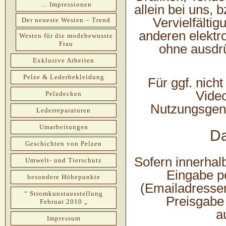
… Impressionen
allein bei uns, 
Vervielfälti
Der neueste Westen – Trend
anderen elektr
Westen für die modebewusste
Frau
ohne ausdrü
Exklusive Arbeiten
Pelze & Lederbekleidung
Für ggf. nich
Vide
Pelzdecken
Nutzungsgene
Lederreparaturen
Umarbeitungen
Da
Geschichten von Pelzen
Sofern innerhal
Umwelt- und Tierschutz
Eingabe pe
besondere Höhepunkte
(Emailadressen
“ Stromkunstausstellung
Preisgabe 
Februar 2010 „
a
Impressum