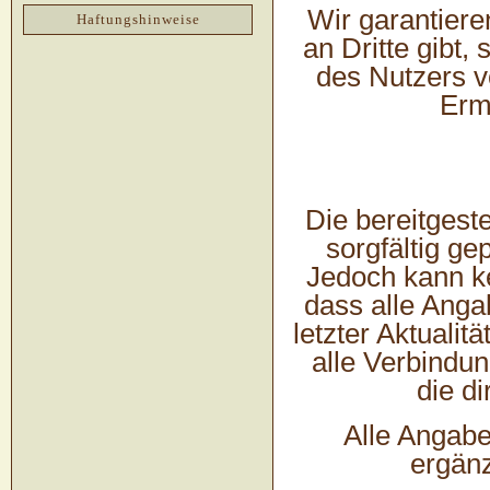
Wir garantiere
Haftungshinweise
an Dritte gibt,
des Nutzers v
Ermi
Die bereitgest
sorgfältig ge
Jedoch kann k
dass alle Angab
letzter Aktualitä
alle Verbindu
die di
Alle Angab
ergänz