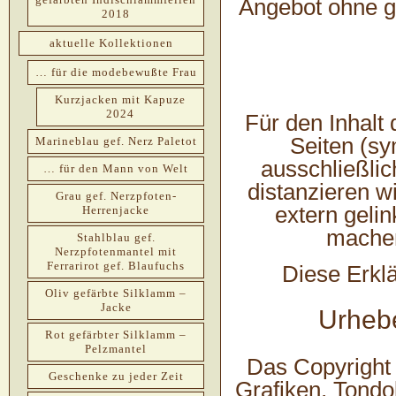
Angebot ohne g
2018
aktuelle Kollektionen
… für die modebewußte Frau
Kurzjacken mit Kapuze
2024
Für den Inhalt 
Seiten (s
Marineblau gef. Nerz Paletot
ausschließlic
… für den Mann von Welt
distanzieren wi
Grau gef. Nerzpfoten-
extern geli
Herrenjacke
machen
Stahlblau gef.
Nerzpfotenmantel mit
Ferrarirot gef. Blaufuchs
Diese Erklär
Oliv gefärbte Silklamm –
Jacke
Urheb
Rot gefärbter Silklamm –
Pelzmantel
Das Copyright f
Geschenke zu jeder Zeit
Grafiken, Tondo